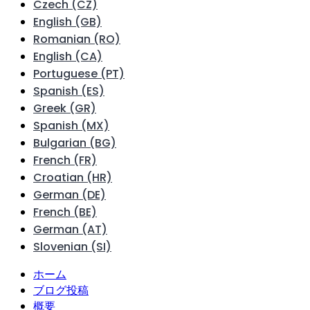
Czech (CZ)
English (GB)
Romanian (RO)
English (CA)
Portuguese (PT)
Spanish (ES)
Greek (GR)
Spanish (MX)
Bulgarian (BG)
French (FR)
Croatian (HR)
German (DE)
French (BE)
German (AT)
Slovenian (SI)
ホーム
ブログ投稿
概要