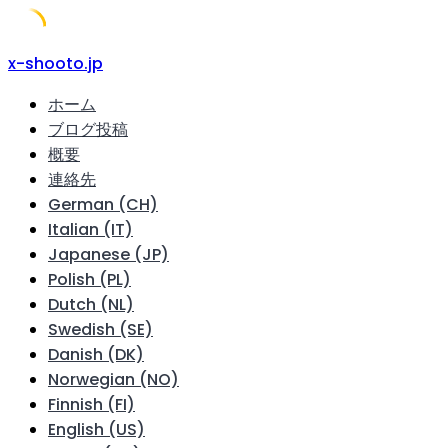
Skip
x-shooto.jp
to
ホーム
content
ブログ投稿
概要
連絡先
German (CH)
Italian (IT)
Japanese (JP)
Polish (PL)
Dutch (NL)
Swedish (SE)
Danish (DK)
Norwegian (NO)
Finnish (FI)
English (US)