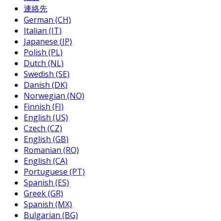
連絡先
German (CH)
Italian (IT)
Japanese (JP)
Polish (PL)
Dutch (NL)
Swedish (SE)
Danish (DK)
Norwegian (NO)
Finnish (FI)
English (US)
Czech (CZ)
English (GB)
Romanian (RO)
English (CA)
Portuguese (PT)
Spanish (ES)
Greek (GR)
Spanish (MX)
Bulgarian (BG)