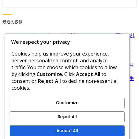
最近の投稿
フォーボールゴルフ 個人対チームのスコア、貢献、計
We respect your privacy
算
フォーボールゴルフのタイブレーカー、勝者の決定、
Cookies help us improve your experience,
プレーオフシナリオ
deliver personalized content, and analyze
フォーバルゴルフ：時間制限、プレイのペース、スロ
traffic. You can choose which cookies to allow
ープレイのペナルティ
by clicking
Customize
. Click
Accept All
to
フォーボールゴルフルール：ゲーム内調整、対戦相手
consent or
Reject All
to decline non-essential
への対応、柔軟性
cookies.
フォーボールゴルフのスコア調整、ハンディキャッ
プ、公平なプレー
Customize
利用規約
Reject All
連絡先
クッキーとトラッキング
Accept All
プライバシーポリシー