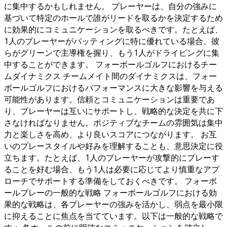
に集中するかもしれません。 プレーヤーは、自分の強みに
基づいて特定のホールで誰がリードを取るかを決定するため
に効果的にコミュニケーションを取るべきです。たとえば、
1人のプレーヤーがパッティングに特に優れている場合、彼
らがグリーンで主導権を握り、もう1人がドライビングに集
中することができます。 フォーボールゴルフにおけるチー
ムダイナミクス チームメイト間のダイナミクスは、フォー
ボールゴルフにおけるパフォーマンスに大きな影響を与える
可能性があります。信頼とコミュニケーションは重要であ
り、プレーヤーは互いにサポートし、戦略的な決定を共に下
さなければなりません。ポジティブなチームの雰囲気は集中
力と楽しさを高め、より良いスコアにつながります。 お互
いのプレースタイルや好みを理解することも、意思決定に役
立ちます。たとえば、1人のプレーヤーが攻撃的にプレーす
ることを好む場合、もう1人は必要に応じてより慎重なアプ
ローチでサポートする準備をしておくべきです。 フォーボ
ールプレーの一般的な戦略 フォーボールゴルフにおける効
果的な戦略は、各プレーヤーの強みを活かし、弱点を最小限
に抑えることに焦点を当てています。以下は一般的な戦略で