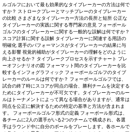
ルゴルフにおいて最も効果的なタイブレーカーの方法は何で
すか？ ストロークプレーとマッチプレーのタイブレーカー
の比較 さまざまなタイブレーカー方法の長所と短所 公正な
タイブレーカーの実践に関する専門家の意見 フォーボール
ゴルフのタイブレーカーに関する一般的な誤解は何ですか？
スコア計算に関する誤解 タイブレーカーに関連する用語の
明確化 選手のパフォーマンスがタイブレーカーの結果に与
える影響 視覚的補助がタイブレーカーの理解をどのように
向上させるか？ タイブレークプロセスを示すチャート プレ
ーオフシナリオの図 フォーマット間のタイブレーカーを比
較するインフォグラフィック フォーボールゴルフのタイブ
レーカーのルールは何ですか？ フォーボールゴルフでは、
試合の終了時にスコアが同点の場合、勝利チームを決定する
ためにタイブレーカーが不可欠です。タイブレーカーのルー
ルはトーナメントによって異なる場合がありますが、通常は
同点を公正に解決するための特定の基準と方法が含まれま
す。 フォーボールゴルフ形式の定義 フォーボール形式は、
各チームに2人の選手がいる2つのチームで構成され、各選
手はラウンド中に自分のボールをプレーします。各ホールで