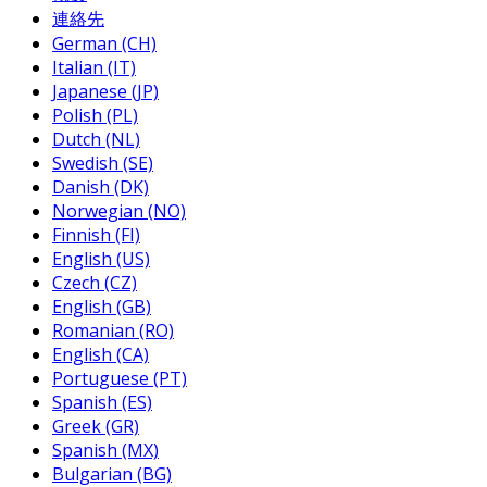
連絡先
German (CH)
Italian (IT)
Japanese (JP)
Polish (PL)
Dutch (NL)
Swedish (SE)
Danish (DK)
Norwegian (NO)
Finnish (FI)
English (US)
Czech (CZ)
English (GB)
Romanian (RO)
English (CA)
Portuguese (PT)
Spanish (ES)
Greek (GR)
Spanish (MX)
Bulgarian (BG)