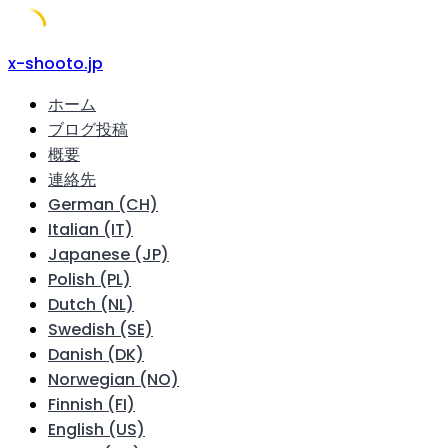
Skip
x-shooto.jp
to
ホーム
content
ブログ投稿
概要
連絡先
German (CH)
Italian (IT)
Japanese (JP)
Polish (PL)
Dutch (NL)
Swedish (SE)
Danish (DK)
Norwegian (NO)
Finnish (FI)
English (US)