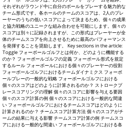
それぞれがラウンド中に自分のボールをプレーする魅力的な
チーム形式です。各ホールのチームのスコアは、2人のプレ
ーヤーのうちの低いスコアによって決まるため、個々の成果
と協力戦略のユニークな組み合わせを可能にします。個々の
スコアは別々に記録されますが、この形式はプレーヤーが全
体のチームスコアを向上させるために最高のパフォーマンス
を発揮することを奨励します。 Key sections in the article:
Toggle フォーボールゴルフとは何か、どのように機能する
のか？ フォーボールゴルフの定義 フォーボール形式を規定
するルール フォーボールにおける個々のプレーヤーの役割
フォーボールゴルフにおけるチームダイナミクス フォーボ
ールプレーの一般的な戦略 フォーボールゴルフにおける
個々のスコアはどのように計算されるのか？ ストロークプ
レースコアリングの理解 個々のスコアに影響を与える要因
個々のスコア計算の例 個々のスコアにおける一般的な間違
い フォーボールゴルフにおけるチームスコアはどのように
計算されるのか？ チームスコア計算方法 個々のスコアがチ
ームの結果に与える影響 チームスコア計算の例 チームスコ
アにおける一般的な間違い フォーボールゴルフにおける各