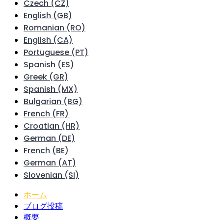
Czech (CZ)
English (GB)
Romanian (RO)
English (CA)
Portuguese (PT)
Spanish (ES)
Greek (GR)
Spanish (MX)
Bulgarian (BG)
French (FR)
Croatian (HR)
German (DE)
French (BE)
German (AT)
Slovenian (SI)
ホーム
ブログ投稿
概要