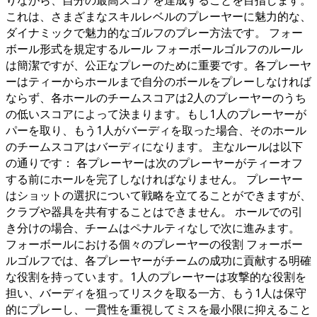
りながら、自分の最高スコアを達成することを目指します。
これは、さまざまなスキルレベルのプレーヤーに魅力的な、
ダイナミックで魅力的なゴルフのプレー方法です。 フォー
ボール形式を規定するルール フォーボールゴルフのルール
は簡潔ですが、公正なプレーのために重要です。各プレーヤ
ーはティーからホールまで自分のボールをプレーしなければ
ならず、各ホールのチームスコアは2人のプレーヤーのうち
の低いスコアによって決まります。もし1人のプレーヤーが
パーを取り、もう1人がバーディを取った場合、そのホール
のチームスコアはバーディになります。 主なルールは以下
の通りです： 各プレーヤーは次のプレーヤーがティーオフ
する前にホールを完了しなければなりません。 プレーヤー
はショットの選択について戦略を立てることができますが、
クラブや器具を共有することはできません。 ホールでの引
き分けの場合、チームはペナルティなしで次に進みます。
フォーボールにおける個々のプレーヤーの役割 フォーボー
ルゴルフでは、各プレーヤーがチームの成功に貢献する明確
な役割を持っています。1人のプレーヤーは攻撃的な役割を
担い、バーディを狙ってリスクを取る一方、もう1人は保守
的にプレーし、一貫性を重視してミスを最小限に抑えること