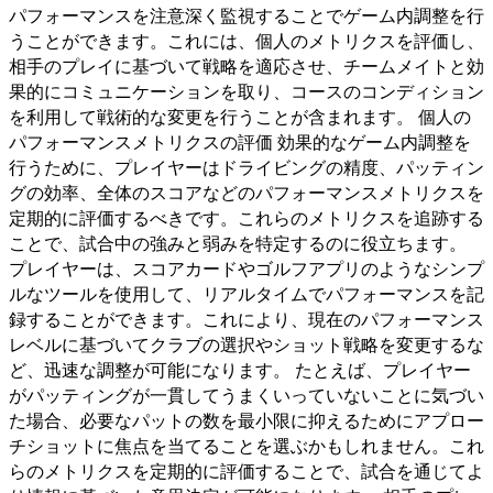
パフォーマンスを注意深く監視することでゲーム内調整を行
うことができます。これには、個人のメトリクスを評価し、
相手のプレイに基づいて戦略を適応させ、チームメイトと効
果的にコミュニケーションを取り、コースのコンディション
を利用して戦術的な変更を行うことが含まれます。 個人の
パフォーマンスメトリクスの評価 効果的なゲーム内調整を
行うために、プレイヤーはドライビングの精度、パッティン
グの効率、全体のスコアなどのパフォーマンスメトリクスを
定期的に評価するべきです。これらのメトリクスを追跡する
ことで、試合中の強みと弱みを特定するのに役立ちます。
プレイヤーは、スコアカードやゴルフアプリのようなシンプ
ルなツールを使用して、リアルタイムでパフォーマンスを記
録することができます。これにより、現在のパフォーマンス
レベルに基づいてクラブの選択やショット戦略を変更するな
ど、迅速な調整が可能になります。 たとえば、プレイヤー
がパッティングが一貫してうまくいっていないことに気づい
た場合、必要なパットの数を最小限に抑えるためにアプロー
チショットに焦点を当てることを選ぶかもしれません。これ
らのメトリクスを定期的に評価することで、試合を通じてよ