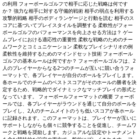
の利用 フォーボールゴルフで相手に応じた戦略は何です
か？ 強力な相手に対する守備的戦術 相手の弱点を利用する
攻撃的戦略 相手のボディランゲージと行動を読む 相手のス
コアに基づいてプレイスタイルを調整する 柔軟性がフォー
ボールゴルフのパフォーマンスを向上させる方法は？ ゲー
ムプレイにおける適応性の重要性 柔軟な戦略のためのチー
ムワークとコミュニケーション 柔軟なプレイシナリオの例
柔軟性を維持するためのマインドセット技術 フォーボール
ゴルフの基本ルールは何ですか？ フォーボールゴルフは、2
人のプレイヤーからなる2つのチームが互いに競い合うフォ
ーマットで、各プレイヤーが自分のボールをプレイします。
各ホールでのチームのベストスコアがそのホールの勝者を決
定するため、戦略的でダイナミックなマッチプレイの形式と
なっています。 フォーボールフォーマットの概要 フォーボ
ールでは、各プレイヤーがラウンドを通じて自分のボールを
プレイし、2人のチームメイトのうち低いスコアが各ホール
に記録されます。このフォーマットは、プレイヤーが互いに
サポートしながらも個々に競争することを促進し、チームワ
ークと戦略を奨励します。カジュアルな設定やトーナメント