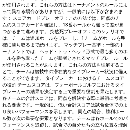
が使用されます。これらの方法はトーナメントのルールによ
って異なる場合がありますが、一般的には以下が含まれま
す： スコアカードプレーオフ：この方法では、同点のチー
ムのスコアカードを確認し、18番ホールから遡って差が見
つかるまで進めます。 突然死プレーオフ：このシナリオで
は、チームは追加ホールをプレーし、1チームがホールを明
確に勝ち取るまで続けます。 マッチプレー基準：一部のト
ーナメントでは、ヘッド・トゥ・ヘッド形式で最も多くのホ
ールを勝ち取ったチームが勝者とされるマッチプレールール
が使用されることがあります。 これらの方法を理解するこ
とで、チームは競技中の潜在的なタイブレーカー状況に備え
ることができます。 タイブレーカーにおけるチームスコア
の役割 チームスコアは、フォーボールゴルフにおけるタイ
ブレーカーの結果を決定する上で重要な役割を果たします。
各チームの合計スコアは、同点を解決する際に最初に考慮さ
れる要素です。一般的に、低い合計スコアは試合全体でのよ
り良いパフォーマンスを示します。 同点の場合、勝利ホー
ル数が次の重要な要素となります。チームは各ホールでのパ
フォーマンスを追跡し、試合での自分たちの立ち位置を理解