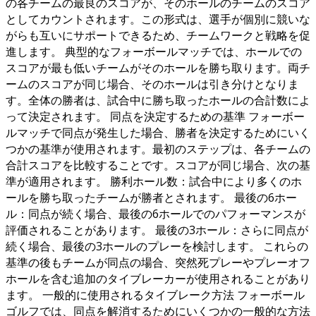
の各チームの最良のスコアが、そのホールのチームのスコア
としてカウントされます。この形式は、選手が個別に競いな
がらも互いにサポートできるため、チームワークと戦略を促
進します。 典型的なフォーボールマッチでは、ホールでの
スコアが最も低いチームがそのホールを勝ち取ります。両チ
ームのスコアが同じ場合、そのホールは引き分けとなりま
す。全体の勝者は、試合中に勝ち取ったホールの合計数によ
って決定されます。 同点を決定するための基準 フォーボー
ルマッチで同点が発生した場合、勝者を決定するためにいく
つかの基準が使用されます。最初のステップは、各チームの
合計スコアを比較することです。スコアが同じ場合、次の基
準が適用されます。 勝利ホール数：試合中により多くのホ
ールを勝ち取ったチームが勝者とされます。 最後の6ホー
ル：同点が続く場合、最後の6ホールでのパフォーマンスが
評価されることがあります。 最後の3ホール：さらに同点が
続く場合、最後の3ホールのプレーを検討します。 これらの
基準の後もチームが同点の場合、突然死プレーやプレーオフ
ホールを含む追加のタイブレーカーが使用されることがあり
ます。 一般的に使用されるタイブレーク方法 フォーボール
ゴルフでは、同点を解消するためにいくつかの一般的な方法