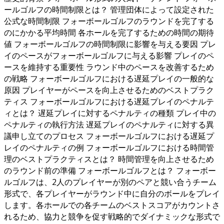
ールゴルフの時間制限とは？ 管理団体によって設定された
公式な時間制限 フォーボールゴルフのラウンドを完了する
のにかかる平均時間 各ホールを完了するための時間の期待
値 フォーボールゴルフの時間制限に影響を与える要因 プレ
イのペースがフォーボールゴルフに与える影響 プレイのペ
ースを維持する重要性 ラウンド中のペースを改善するため
の戦略 フォーボールゴルフにおける遅延プレイの一般的な
原因 プレイヤーがペースを向上させるためのベストプラク
ティス フォーボールゴルフにおける遅延プレイのペナルテ
ィとは？ 遅延プレイに対するペナルティの種類 プレイ中の
ペナルティの執行方法 遅延プレイのペナルティに対する異
議申し立てのプロセス フォーボールゴルフにおける遅延プ
レイのペナルティの例 フォーボールゴルフにおける時間管
理のベストプラクティスとは？ 時間管理を向上させるため
のラウンド前の準備 フォーボールゴルフとは？ フォーボー
ルゴルフは、2人のプレイヤーが別のペアと競い合うチーム
形式で、各プレイヤーがラウンド中に自分のボールをプレイ
します。各ホールでの各チームのベストスコアがカウントさ
れるため、協力と競争を促す戦略的でダイナミックな形式で