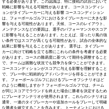
する必要があります。この認識は、特に接戦の試合において
戦略に影響を与える可能性があります。 コースコンディシ
ョンがタイブレーカーに与える影響 コースコンディション
は、フォーボールゴルフにおけるタイブレーカーに大きな影
響を与える可能性があります。天候、コースのレイアウト、
メンテナンスなどの要因は、選手のパフォーマンスやスコア
に影響を与えることがあります。たとえば、湿ったり風の強
い条件ではスコアが高くなる可能性があり、試合の全体的な
結果に影響を与えることがあります。 選手は、タイブレー
カーに向けて戦略を立てる際にこれらの条件を考慮する必要
があります。コースの難易度に基づいて期待を調整すること
で、チームは困難な状況でも競争力を保つことができます。
コースコンディションがスコアに与える影響を理解すること
で、プレー中に戦術的なアドバンテージを得ることができま
す。 フォーボールゴルフにおけるプレーオフシナリオはど
のように機能しますか？ フォーボールゴルフでは、チーム
が同じスコアでラウンドを終えた場合に勝者を決定するため
にプレーオフシナリオが使用されます。これらのシナリオは
通常、一連のタイブレーカーや追加ホールをプレーして明確
な勝者を確立することを含みます。 トーナメントにおける