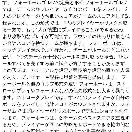
す。 フォーボールゴルフの定義と形式 フォーボールゴルフ
では、チームの各プレイヤーが自分のボールをプレイし、2
人のプレイヤーのうち低いスコアがチームのスコアとして記
録されます。この形式では、1人のプレイヤーがリスクを取
る一方で、もう1人が慎重にプレイすることができるため、
より攻撃的なプレイが可能です。ラウンドの終わりに最も低
い合計スコアを持つチームが勝ちます。 フォーボールは、
マッチプレイ形式でよく行われ、チームがホールごとに競い
合い、1つのチームが十分なホールを勝ち取った場合、18ホ
ールすべてを完了する前に試合が終了することがあります。
この形式は、カジュアルな設定と競技的な設定の両方で人気
があり、プレイヤーや観客に興奮と関与を提供します。 フ
ォーボールと他のゴルフ形式の違い フォーボールは、スト
ロークプレイやフォーサムなどの他の形式とは大きく異なり
ます。ストロークプレイでは、すべてのプレイヤーが自分の
ボールをプレイし、合計スコアがカウントされますが、フォ
ーサムではプレイヤーが1つのボールで交互にショットを打
ちます。フォーボールは、各チームのベストスコアを重視す
るため、プレイヤーが互いの戦略をサポートできる協力的な
アプローチを可能にします。 もう1つの重要な違いは、プレ