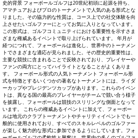
史的背景 フォーボールゴルフは20世紀初頭に起源を持ち、
アマチュアおよびプロのトーナメントで人気のある形式とな
りました。その協力的な性質は、コース上での社交体験を向
上させたいゴルファーにとってお気に入りとなっています。
この形式は、ゴルフコミュニティにおける重要性を示すさま
ざまな権威あるイベントで取り上げられています。 年月が
経つにつれて、フォーボールは進化し、世界中のトーナメン
トでさまざまな適応が見られました。その歴史的重要性は、
主要な競技に含まれることで反映されており、プレイヤーや
ファンの両方にとってハイライトとなることがよくありま
す。 フォーボール形式の人気トーナメント フォーボール形
式を特徴とするいくつかの著名なトーナメントには、ライダ
ーカップやプレジデンツカップがあります。これらのイベン
トは、異なる国の最高のプレイヤーがチームで競い合う様子
を披露し、フォーボールは競技のスリリングな側面となって
います。 これらの権威あるイベントに加えて、フォーボー
ルは地元のクラブトーナメントやチャリティイベントでも一
般的に使用されており、すべてのスキルレベルのゴルファー
が楽しく魅力的な形式に参加できるようにしています。フォ
ーボールゴルフの柔軟性と興奮は、世界中の多くのゴルファ