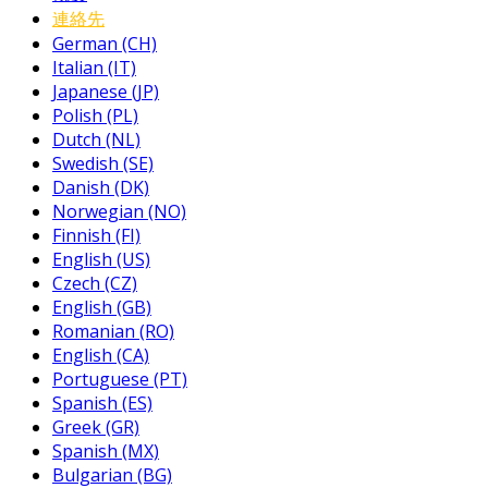
連絡先
German (CH)
Italian (IT)
Japanese (JP)
Polish (PL)
Dutch (NL)
Swedish (SE)
Danish (DK)
Norwegian (NO)
Finnish (FI)
English (US)
Czech (CZ)
English (GB)
Romanian (RO)
English (CA)
Portuguese (PT)
Spanish (ES)
Greek (GR)
Spanish (MX)
Bulgarian (BG)