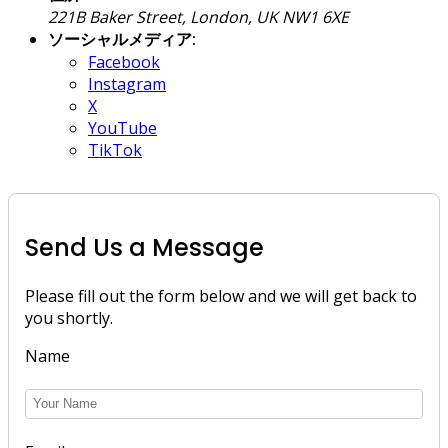
221B Baker Street, London, UK NW1 6XE
ソーシャルメディア:
Facebook
Instagram
X
YouTube
TikTok
Send Us a Message
Please fill out the form below and we will get back to
you shortly.
Name