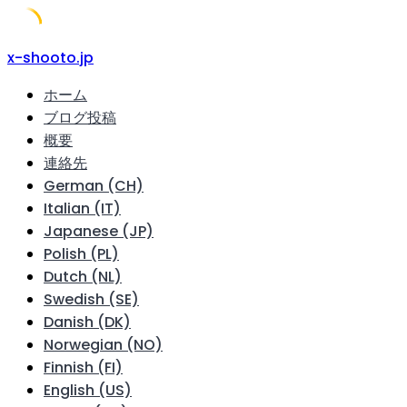
Skip
x-shooto.jp
to
ホーム
content
ブログ投稿
概要
連絡先
German (CH)
Italian (IT)
Japanese (JP)
Polish (PL)
Dutch (NL)
Swedish (SE)
Danish (DK)
Norwegian (NO)
Finnish (FI)
English (US)