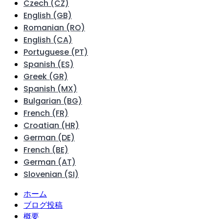
Czech (CZ)
English (GB)
Romanian (RO)
English (CA)
Portuguese (PT)
Spanish (ES)
Greek (GR)
Spanish (MX)
Bulgarian (BG)
French (FR)
Croatian (HR)
German (DE)
French (BE)
German (AT)
Slovenian (SI)
ホーム
ブログ投稿
概要