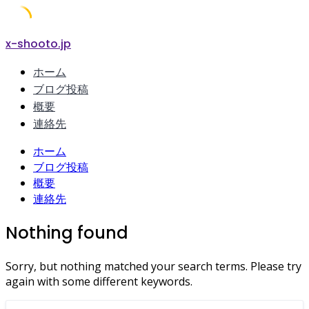
Skip
x-shooto.jp
to
ホーム
content
ブログ投稿
概要
連絡先
ホーム
ブログ投稿
概要
連絡先
Nothing found
Sorry, but nothing matched your search terms. Please try
again with some different keywords.